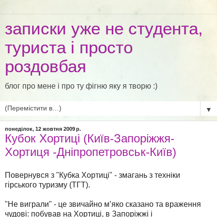
записки уже не студента,
туриста і просто
роздовбая
блог про мене і про ту фігню яку я творю :)
▼
понеділок, 12 жовтня 2009 р.
Кубок Хортиці (Київ-Запоріжжя-
Хортиця -Дніпропетровськ-Київ)
Повернувся з "Кубка Хортиці" - змагань з техніки
гірського туризму (ТГТ).
"Не виграли" - це звичайно м’яко сказано та враження
чудові: побував на Хортиці, в Запоріжжі і