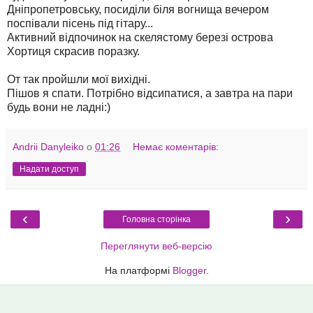
Дніпропетровську, посиділи біля вогнища вечером
поспівали пісень під гітару...
Активний відпочинок на скелястому березі острова
Хортиця скрасив поразку.
От так пройшли мої вихідні.
Пішов я спати. Потрібно відсипатися, а завтра на пари
будь вони не ладні:)
Andrii Danyleiko
о
01:26
Немає коментарів:
Надати доступ
‹
›
Головна сторінка
Переглянути веб-версію
На платформі
Blogger
.