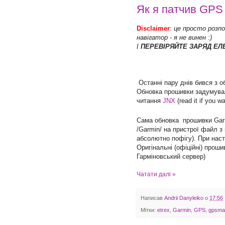
Як я патчив GPS
Disclaimer
:
це просто розпо
навігатор - я не винен :)
І
ПЕРЕВІРЯЙТЕ ЗАРЯД ЕЛ
Останні пару днів бився з 
Обновка прошивки задумувал
читання
JNX
(read it if you w
Сама обновка прошивки Garmi
/Garmin/ на пристрої файл 
абсолютно пофігу). При наст
Оригінальні (офіційні) прош
Гарміновський сервер)
Чатати далі »
Написав
Andrii Danyleiko
о
17:56
Мітки:
etrex
,
Garmin
,
GPS
,
gpsma