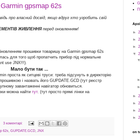
G
 Garmin gpsmap 62s
П
відь про власний досвід, якщо вдруг хто угробить свій
Архі
ЕМЕНТІВ ЖИВЛЕННЯ
перед оновленням!
►
►
►
обновленням прошивки товаришу на Garmin gpsmap 62s
▼
ась для того щоб пропатчить прибор під нормальне
ant use JNX!!!).
Мало бути так ...
n проста як ситцеві труси: треба підсунуть в директорію
з прошивкою і назвать його GUPDATE.GCD (тут реєстр
упному завантаженні навігатор обновиться.
ивки можна найти
тут
. (тут просто прямі лінки на
►
►
►
►
3 коментарі:
p 62s
,
GUPDATE.GCD
,
JNX
on t