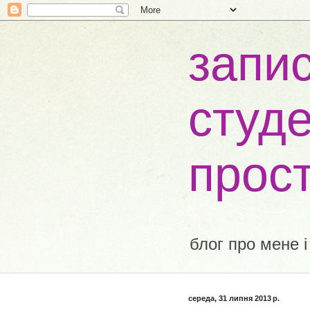
запис
студе
прос
блог про мене і
середа, 31 липня 2013 р.