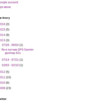
oogle account
ро мене
в блогу
2016
(3)
2015
(5)
2014
(9)
2013
(3)
▼
07/28 - 08/04
(1)
Як я патчив GPS Garmin
gpsmap 62s
►
07/14 - 07/21
(1)
►
02/03 - 02/10
(1)
2012
(5)
2011
(10)
2010
(6)
2009
(23)
witter