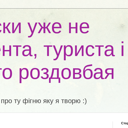
ки уже не
нта, туриста і
то роздовбая
 про ту фігню яку я творю :)
Сто