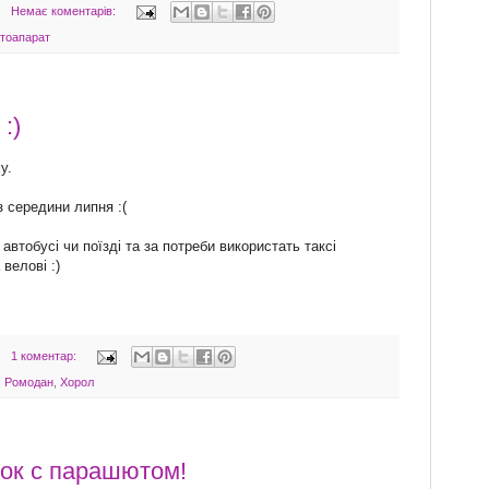
Немає коментарів:
тоапарат
:)
у.
з середини липня :(
 автобусі чи поїзді та за потреби використать таксі
велові :)
1 коментар:
,
Ромодан
,
Хорол
ок с парашютом!