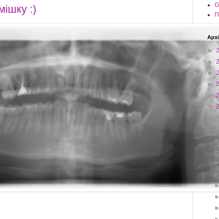
G
мішку :)
П
Архі
►
►
►
►
►
▼