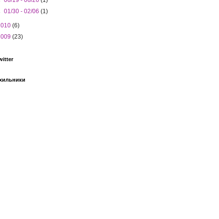
►
06/19 - 06/26
(1)
►
01/30 - 02/06
(1)
2010
(6)
2009
(23)
witter
хильники