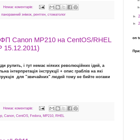
Немає коментарів:
,
панорамний знімок
,
рентген
,
стоматолог
►
►
ФП Canon MP210 на CentOS/RHEL
on t
P 15.12.2011)
При
и рулить, і тут немає ніяких революційних ідей, а
на інтерпретація інструкції + опис граблів на які
трукція для "звичайних" людей тому не бийте ногами
Немає коментарів:
ер
,
Canon
,
CentOS
,
Fedora
,
MP210
,
RHEL