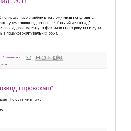
пад" 2011
об
попивать пиво з рибою в теплому місці
попідганять
асть у змаганнях під назвою "Київський листопад".
и пішохідного туризму, а фактично цього року вони були
ь з пошуково-рятувальних робіт.
1 коментар:
ризм
розвод і провокації
рат. Но суть не в тому.
ом: