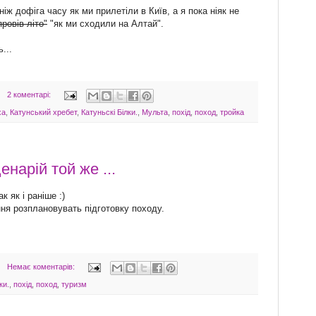
ж дофіга часу як ми прилетіли в Київ, а я пока ніяк не
провів літо"
"як ми сходили на Алтай".
...
2 коментарі:
ха
,
Катунський хребет
,
Катуньскі Білки.
,
Мульта
,
похід
,
поход
,
тройка
енарій той же ...
к як і раніше :)
ня розплановувать підготовку походу.
Немає коментарів:
ки.
,
похід
,
поход
,
туризм