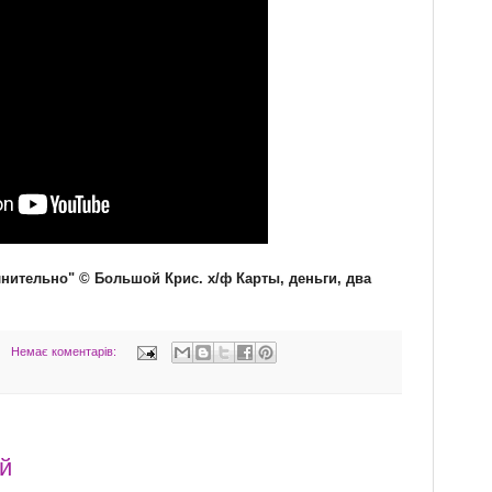
лнительно" © Большой Крис. х/ф Карты, деньги, два
Немає коментарів:
й