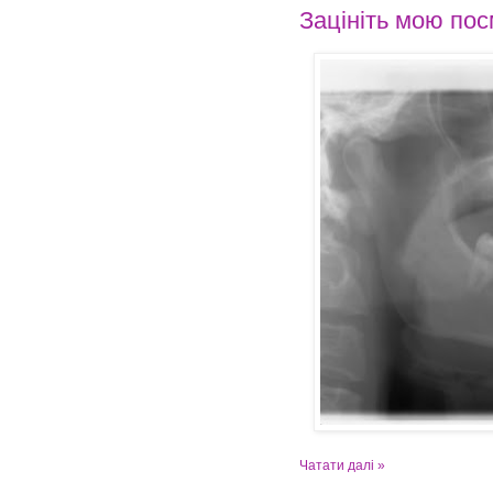
Зацініть мою пос
Чатати далі »