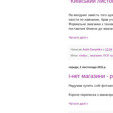
"Київський листо
На вихідних замість того щ
хвости по навчанню, брав уч
Формально змаганки з технік
поставлені ближче до змаган
Чатати далі »
Написав
Andrii Danyleiko
о
12:04
Мітки:
глобус.
,
змагання
,
ПСР
,
ту
середа, 2 листопада 2011 р.
і-нет магазини - 
Надумав купить собі фотоапа
Короче переписка з манагер
Чатати далі »