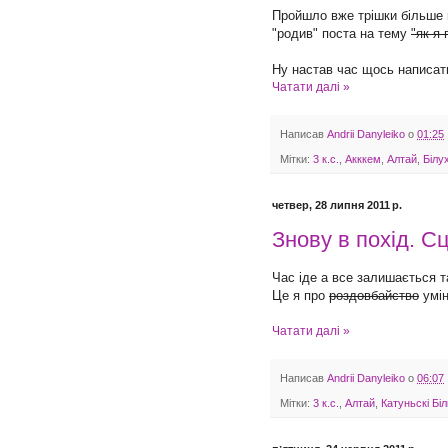
Пройшло вже трішки більше ні
"родив" поста на тему
"як я 
Ну настав час щось написать
Чатати далі »
Написав
Andrii Danyleiko
о
01:25
Мітки:
3 к.с.
,
Акккем
,
Алтай
,
Білу
четвер, 28 липня 2011 р.
Знову в похід. Сц
Час іде а все залишається та
Це я про
роздовбайство
умін
Чатати далі »
Написав
Andrii Danyleiko
о
06:07
Мітки:
3 к.с.
,
Алтай
,
Катуньскі Біл