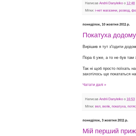
Написав
Andrii Danyleiko
о
12:48
Мітки:
і-нет магазини
,
розвод
,
фо
понеділок, 10 жовтня 2011 р.
Покатуха додому 
Вирішив я тут з'їздити додом
Пора б уже, а то не був там 
Так ні щоб просто поїхать на
захотілось ще покататься на 
Чатати далі »
Написав
Andrii Danyleiko
о
16:53
Мітки:
вел
,
велік
,
покатуха
,
потяг
понеділок, 3 жовтня 2011 р.
Мій перший приж