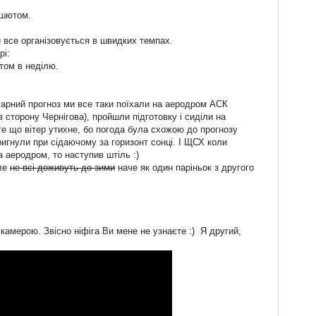
ашютом.
й все організовується в швидких темпах.
рі:
том в неділю.
рний прогноз ми все таки поїхали на аеродром АСК
в сторону Чернігова), пройшли підготовку і сиділи на
 те що вітер утихне, бо погода була схожою до прогнозу
пригнули при сідаючому за горизонт сонці. І ЩСХ коли
 аеродром, то наступив штіль :)
ле
не всі доживуть до зими
наче як один паріньок з другого
амерою. Звісно ніфіга Ви мене не узнаєте :) Я другий,