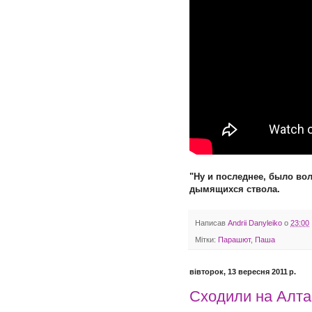
"Ну и последнее, было во
дымящихся ствола.
Написав
Andrii Danyleiko
о
23:00
Мітки:
Парашют
,
Паша
вівторок, 13 вересня 2011 р.
Сходили на Алта