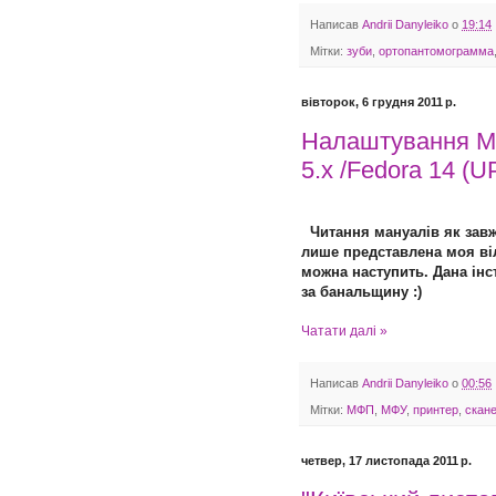
Написав
Andrii Danyleiko
о
19:14
Мітки:
зуби
,
ортопантомограмма
вівторок, 6 грудня 2011 р.
Налаштування М
5.x /Fedora 14 (U
Читання мануалів як завжд
лише представлена моя віль
можна наступить. Дана інс
за банальщину :)
Чатати далі »
Написав
Andrii Danyleiko
о
00:56
Мітки:
МФП
,
МФУ
,
принтер
,
скан
четвер, 17 листопада 2011 р.