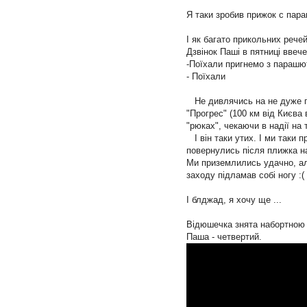
Я таки зробив прижок с пар
І як багато прикольних рече
Дзвінок Паші в пятниці ввече
-Поїхали пригнемо з парашю
- Поїхали
Не дивлячись на не дуже га
"Прогрес" (100 км від Києва 
"рюках", чекаючи в надії на
І він таки утих. І ми таки 
повернулись після плижка на
Ми приземлились удачно, а
заходу підламав собі ногу :(
І блджад, я хочу ще ...
Відюшечка знята набортною к
Паша - четвертий.