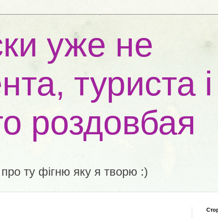
ки уже не
нта, туриста і
то роздовбая
 про ту фігню яку я творю :)
Сто