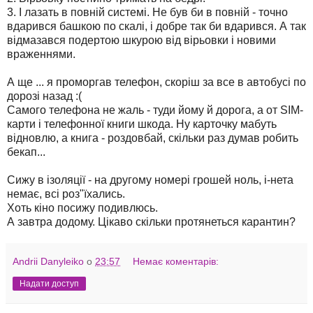
3. І лазать в повній системі. Не був би в повній - точно
вдарився башкою по скалі, і добре так би вдарився. А так
відмазався подертою шкурою від вірьовки і новими
враженнями.
А ще ... я проморгав телефон, скоріш за все в автобусі по
дорозі назад :(
Самого телефона не жаль - туди йому й дорога, а от SIM-
карти і телефонної книги шкода. Ну карточку мабуть
відновлю, а книга - роздовбай, скільки раз думав робить
бекап...
Сижу в ізоляції - на другому номері грошей ноль, і-нета
немає, всі роз"їхались.
Хоть кіно посижу подивлюсь.
А завтра додому. Цікаво скільки протянеться карантин?
Andrii Danyleiko
о
23:57
Немає коментарів:
Надати доступ