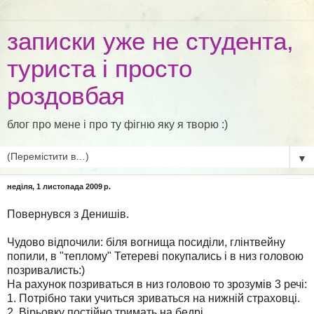
записки уже не студента,
туриста і просто
роздовбая
блог про мене і про ту фігню яку я творю :)
▼
неділя, 1 листопада 2009 р.
Повернувся з Денишів.
Чудово відпочили: біля вогнища посиділи, глінтвейну
попили, в "теплому" Тетереві покупались і в низ головою
позривалисть:)
На рахунок позриваться в низ головою то зрозумів 3 речі:
1. Потрібно таки учиться зриваться на нижній страховці.
2. Вірьовку постійно тримать на бедрі.