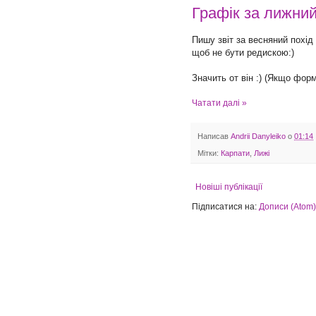
Графік за лижний
Пишу звіт за весняний похід
щоб не бути редискою:)
Значить от він :) (Якщо фор
Чатати далі »
Написав
Andrii Danyleiko
о
01:14
Мітки:
Карпати
,
Лижі
Новіші публікації
Підписатися на:
Дописи (Atom)