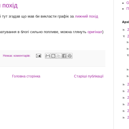
G
 похід
П
 і тут згадав що мав би викласти графік за
лижний похід
Архі
►
матування в блогі сильно попливе, можна глянуть
оригінал
)
▼
Немає коментарів:
Головна сторінка
Старіші публікації
►
►
►
►
►
►