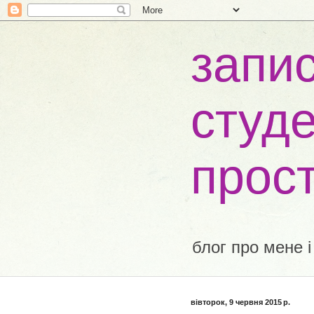
запис
студе
прос
блог про мене і
вівторок, 9 червня 2015 р.