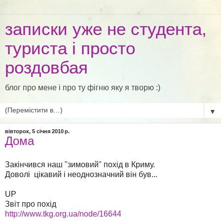
записки уже не студента,
туриста і просто
роздовбая
блог про мене і про ту фігню яку я творю :)
▼
вівторок, 5 січня 2010 р.
Дома
Закінчився наш "зимовий" похід в Криму.
Доволі цікавий і неоднозначний він був...
UP
Звіт про похід
http://www.tkg.org.ua/node/16644