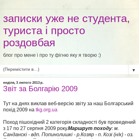
записки уже не студента,
туриста і просто
роздовбая
блог про мене і про ту фігню яку я творю :)
▼
неділя, 3 лютого 2013 р.
Звіт за Болгарію 2009
Тут на днях виклав веб-версію звіту за наш Болгарський
похід 2009 на
tkg.org.ua
Поход пішохідний 2 категорія складності був проведений
з 17 по 27 серпня 2009 року.
Маршрут походу
:
м.
Санданскі - вдп. Попинолишкі - р.Козяр - п. Козі (н/к) - оз.