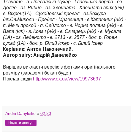
Тевното - в. Превалські Чухар - Главнішка порта - оз.
Долго - оз. Рибно - оз. Хвойната - Хвойнати врих (н/к) —
в. Віхрен(1А) - Суходолські превал - оз.Божура -
дж.Св.Миколи - Предел - Мразениця - в.Капатник (н/к) -
п. Мечи проход - п. Седлото - в. Чорна поляна (н/к) - в.
Вапа (н/к) - в. Ковач (н/к) - в. Овчарець (н/к) - в. Мусала
(1А) - оз. Леденото - в. 2713 - в. 2577 - дол. р. Горен
сухад (1А) - дол. р. Білий Іскер - с. Білий Іскер
Керівник: Антон Наконечний.
Автор звіту: Андрій Данилейко
Вирішив викласти версію з фотками оригінального
розміру (заразом і бекап буде:)
Поклав сюди
http://www.ex.ua/view/19973697
Andrii Danyleiko
о
02:20
Надати доступ