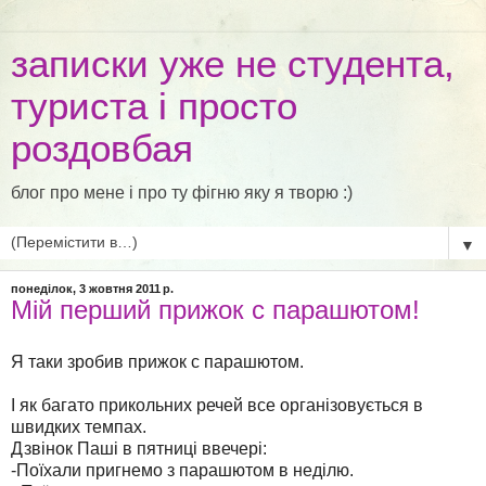
записки уже не студента,
туриста і просто
роздовбая
блог про мене і про ту фігню яку я творю :)
▼
понеділок, 3 жовтня 2011 р.
Мій перший прижок с парашютом!
Я таки зробив прижок с парашютом.
І як багато прикольних речей все організовується в
швидких темпах.
Дзвінок Паші в пятниці ввечері:
-Поїхали пригнемо з парашютом в неділю.