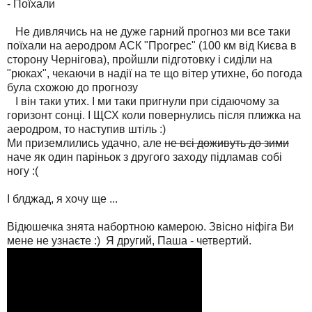
- Поїхали
Не дивлячись на не дуже гарний прогноз ми все таки
поїхали на аеродром АСК "Прогрес" (100 км від Києва в
сторону Чернігова), пройшли підготовку і сиділи на
"рюках", чекаючи в надії на те що вітер утихне, бо погода
була схожою до прогнозу
І він таки утих. І ми таки пригнули при сідаючому за
горизонт сонці. І ЩСХ коли повернулись після плижка на
аеродром, то наступив штіль :)
Ми приземлились удачно, але
не всі доживуть до зими
наче як один паріньок з другого заходу підламав собі
ногу :(
І блджад, я хочу ще ...
Відюшечка знята набортною камерою. Звісно ніфіга Ви
мене не узнаєте :) Я другий, Паша - четвертий.