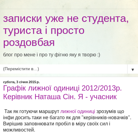
записки уже не студента,
туриста і просто
роздовбая
блог про мене і про ту фігню яку я творю :)
▼
субота, 3 січня 2015 р.
Графік лижної одиниці 2012/2013р.
Керівник Наташа Сін. Я - учасник
Так як готуючи маршрут
лижної одиниці
зрозумів що
інфи досить таки не багато як для "керівників-новачків".
Вирішив заповнювати пробіл в міру своїх сил і
можливостей.