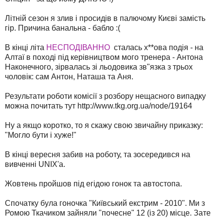
Літній сезон я злив і просидів в палючому Києві замість
гір. Причина банальна - бабло :(
В кінці літа
НЕСПОДІВАННО
сталась х**ова подія - на
Алтаї в поході під керівництвом мого тренера - Антона
Наконечного, зірвалась зі льодовика зв"язка з трьох
чоловік: сам Антон, Наташа та Аня.
Результати роботи комісії з розбору нещасного випадку
можна почитать тут http://www.tkg.org.ua/node/19164
Ну а якщо коротко, то я скажу свою звичайну приказку:
"Могло бути і хуже!"
В кінці вересня забив на роботу, та зосередився на
вивченні UNIX'a.
Жовтень пройшов під егідою гонок та автостопа.
Спочатку була гоночка "Київський екстрим - 2010". Ми з
Ромою Ткачиком зайняли "почесне" 12 (із 20) місце. Зате