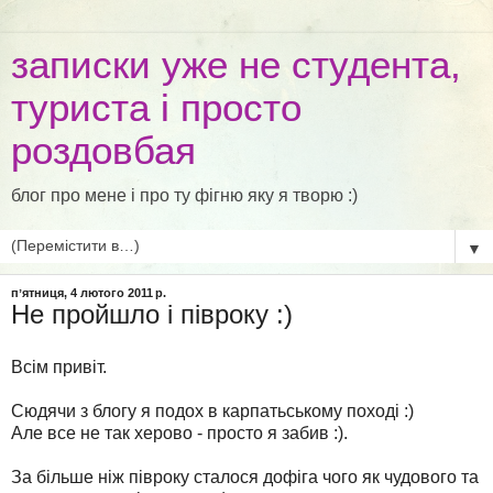
записки уже не студента,
туриста і просто
роздовбая
блог про мене і про ту фігню яку я творю :)
▼
пʼятниця, 4 лютого 2011 р.
Не пройшло і півроку :)
Всім привіт.
Сюдячи з блогу я подох в карпатьському поході :)
Але все не так херово - просто я забив :).
За більше ніж півроку сталося дофіга чого як чудового та