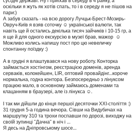
сусідні державі. Ну і приїхав в середу в 4 ранку, а
оскільки я жуть як хотів спать, то і в середу я не пішов на
пари:)
А забув сказать - на всю дорогу Лучцьк-Брест-Мозирь-
Овруч-Київ я взяв соточку ☺ української валюти, так
навіть ще й остались декілька тисяч зайчиків і 10-15 гр, а
я ще й для одного екскурсію в музеї брав, мажор ☺
Можливо колись напишу пост про цю невеличку
спонтанну поїздку :)
А в грудні я влаштувався на нову роботу. Конторка
займається хостінгом, реєстрацією доменів, аренда
серваків, колокейшен, LIR, оптовий провайдінг...короче
нормальна, годна контора. Безпосередньо з лінуксом
працюю мало, в основному займаюсь доменами та
клацанням в браузері, але із лінукса ☺.
І так ми дійшли до кінця першої десяточки ХХІ-століття :)
31 грудня 5-а година вечора. Сівши на Видубичах на
маршрутку 310 та трохи поспавши по дорозі, виходжу на
своїй зупинці "Дачна" в ніч і ...
Я десь на Дніпровському шосе...