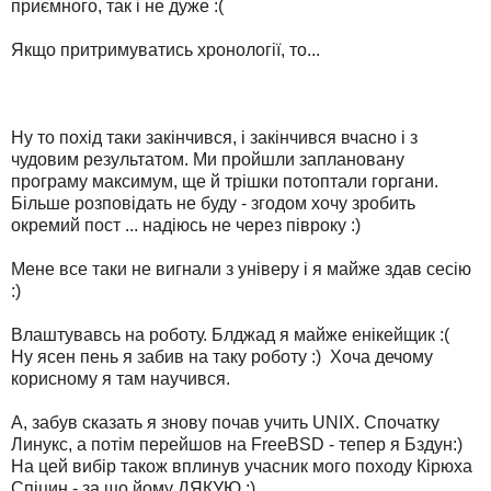
приємного, так і не дуже :(
Якщо притримуватись хронології, то...
Ну то похід таки закінчився, і закінчився вчасно і з
чудовим результатом. Ми пройшли заплановану
програму максимум, ще й трішки потоптали горгани.
Більше розповідать не буду - згодом хочу зробить
окремий пост ... надіюсь не через півроку :)
Мене все таки не вигнали з універу і я майже здав сесію
:)
Влаштувавсь на роботу. Блджад я майже енікейщик :(
Ну ясен пень я забив на таку роботу :) Хоча дечому
корисному я там научився.
А, забув сказать я знову почав учить UNIX. Спочатку
Линукс, а потім перейшов на FreeBSD - тепер я Бздун:)
На цей вибір також вплинув учасник мого походу Кірюха
Спіцин - за що йому ДЯКУЮ :)