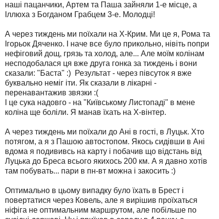
наші пацанчики, Артем та Паша зайняли 1-е місце, а
Іллюха з Богданом Грабцем 3-е. Молодці!
А через тиждень ми поїхали на Х-Крим. Ми це я, Рома та
Ігорьок Дяченко. І наче все було прикольно, нівіть попри
нефіговий дощ, грязь та холод, але... Але моїм колінам
несподобалася ця вже друга гонка за тиждень і вони
сказали: "Баста" :) Результат - через півсуток я вже
буквально неміг іти. Як сказали в лікарні -
перенавантажив звязки :(
І це сука надовго - на "Київському Листопаді" в мене
коліна ще боліли. Я манав їхать на Х-вінтер.
А через тиждень ми поїхали до Ані в гості, в Луцьк. Хто
потягом, а я з Пашою автостопом. Якось сидівши в Ані
вдома я подививсь на карту і побачив що відстань від
Луцька до Бреса всього якихось 200 км. А я давно хотів
там побувать... пари в пн-вт можна і закосить :)
Оптимально в цьому випадку було їхать в Брест і
повертатися через Ковель, але я вирішив проїхаться
ніфіга не оптимальним маршрутом, але побільше по