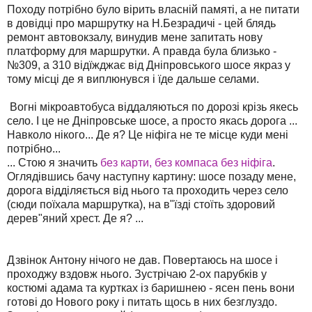
Походу потрібно було вірить власній памяті, а не питати
в довідці про маршрутку на Н.Безрадичі - цей блядь
ремонт автовокзалу, винудив мене запитать нову
платформу для маршрутки. А правда була близько -
№309, а 310 відїжджає від Дніпровського шосе якраз у
тому місці де я виплюнувся і їде дальше селами.
Вогні мікроавтобуса віддаляються по дорозі крізь якесь
село. І це не Дніпровське шосе, а просто якась дорога ...
Навколо нікого... Де я? Це ніфіга не те місце куди мені
потрібно...
... Стою я значить
без карти, без компаса без ніфіга
.
Оглядівшись бачу наступну картину: шосе позаду мене,
дорога відділяється від нього та проходить через село
(сюди поїхала маршрутка), на в"їзді стоїть здоровий
дерев"яний хрест. Де я? ...
Дзвінок Антону нічого не дав. Повертаюсь на шосе і
проходжу вздовж нього. Зустрічаю 2-ох парубків у
костюмі адама та куртках із баришнею - ясен пень вони
готові до Нового року і питать щось в них безглуздо.