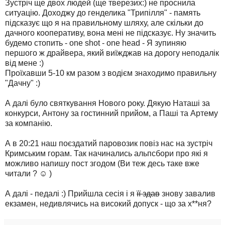
Зустріч ще двох людей (ще тверезих:) не проснила
ситуацію. Доходжу до генделика "Трипілля" - память
підсказує що я на правильному шляху, але скільки до
дачного кооперативу, вона мені не підсказує. Ну значить
будемо стопить - one shot - one head - Я зупиняю
першого ж драйвера, який виїжджав на дорогу неподалік
від мене :)
Проїхавши 5-10 км разом з водієм знаходимо правильну
"Дачну" :)
А далі було святкування Нового року. Дякую Наташі за
конкурси, Антону за гостинний прийом, а Паші та Артему
за компанію.
А в 20:21 наш поєздатий паровозик повіз нас на зустріч
Кримським горам. Так начинались альпсбори про які я
можливо напишу пост згодом (Ви теж десь таке вже
читали ? ☺ )
А далі - педалі :) Прийшла сесія і я
її здав
знову завалив
екзамен, недивлячись на високий допуск - що за х**ня?