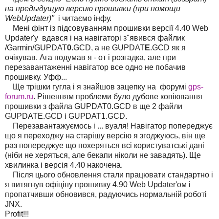
на предыдущую версию прошивки (при помощи
WebUpdater)"
і читаємо інфу.
Мені фінт із підсовуванням прошивки версії 4.40 Web
Updater'у вдався і на навігаторі з"явився файлик
/Garmin/GUPDAT
0
.GCD, а не GUPDAT
E
.GCD як я
очікував. Ага подумав я - от і розгадка, але при
перезавантаженні навігатор все одно не побачив
прошивку. Уфф...
Ще трішки гугла і я знайшов зацепку на форумі
gps-
forum.ru
. Рішенням проблеми було дубове копіювання
прошивки з файла GUPDAT0.GCD в ще 2 файли
GUPDATE.GCD і GUPDAT1.GCD.
Перезавантажуємось і ... вуаля! Навігатор попереджує
що я переходжу на старішу версію я згоджуюсь, він ще
раз попереджуе що похеряться всі користуватські дані
(ніби не херяться, але бекапи ніколи не завадять). Ще
хвилинка і версія 4.40 накочена.
Після цього обновлення стали працювати стандартно і
я витягнув офіціну прошивку 4.90 Web Updater'ом і
пропатчивши обновився, радуючись нормальній роботі
JNX.
Profit!!!