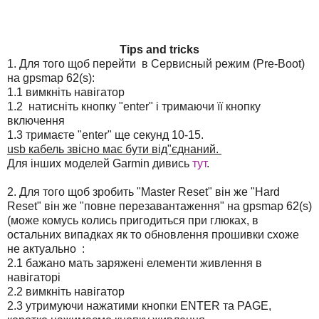
Tips and tricks
1. Для того щоб перейти в Сервисный режим (Pre-Boot)
на gpsmap 62(s):
1.1 вимкніть навігатор
1.2 натисніть кнопку "enter" і тримаючи її кнопку
включення
1.3 тримаєте "enter" ще секунд 10-15.
usb кабель звісно має бути від"єднаний.
Для інших моделей Garmin дивись
тут
.
2. Для того щоб зробить "Master Reset" він же "Hard
Reset" він же "повне перезавантаження" на gpsmap 62(s)
(може комусь колись пригодиться при глюках, в
остальних випадках як то обновлення прошивки схоже
не актуально :
2.1 бажано мать заряжені елементи живлення в
навігаторі
2.2 вимкніть навігатор
2.3 утримуючи нажатими кнопки ENTER та PAGE,