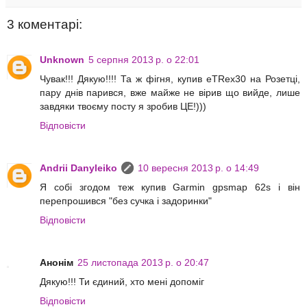
3 коментарі:
Unknown
5 серпня 2013 р. о 22:01
Чувак!!! Дякую!!!! Та ж фігня, купив eTRex30 на Розетці,
пару днів парився, вже майже не вірив що вийде, лише
завдяки твоєму посту я зробив ЦЕ!)))
Відповісти
Andrii Danyleiko
10 вересня 2013 р. о 14:49
Я собі згодом теж купив Garmin gpsmap 62s і він
перепрошився "без сучка і задоринки"
Відповісти
Анонім
25 листопада 2013 р. о 20:47
Дякую!!! Ти єдиний, хто мені допоміг
Відповісти