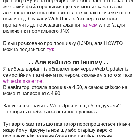
цю програму, вона перевіряє чи є обновлення і качає той
же самий файл прошивки що і ми могли скачать самі,
але попутно можна обновиться всякі плюшки аля часові
пояси і т.д. Скачану Web Updater'ом версію можна
пропатчить до перезавантажання
патчем
whiter'a для
включення нормального JNX.
Більш розжовано про прошивку (і JNX), аля HOWTO
можна подивиться
тут
.
... Але вийшло по іншому ...
Я вибрав варіант із обновленням через Web Updater із
самостійним патчінням патчером, скачаним з того ж таки
whiter.brinkster.net
.
В навігаторі стояла прошивка 4.50, а самою свіжою на
момент написання є 4.90.
Запускаю я значить Web Updater і що б ви думали?
...говорить в тебе сама остання прошивка.
Тут варто замітить що навігатор перепрошиється тільки
якщо йому підсунуть новішу або старішу версію
прошивки ніж поточна (хоча при патчінні можна