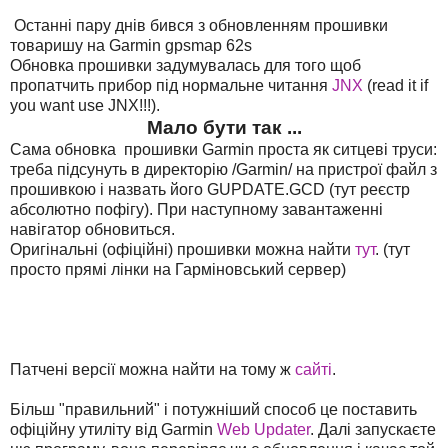
Останні пару днів бився з обновленням прошивки
товаришу на Garmin gpsmap 62s
Обновка прошивки задумувалась для того щоб
пропатчить прибор під нормальне читання
JNX
(read it if
you want use JNX!!!).
Мало бути так ...
Сама обновка прошивки Garmin проста як ситцеві труси:
треба підсунуть в директорію /Garmin/ на пристрої файл з
прошивкою і назвать його GUPDATE.GCD (тут реєстр
абсолютно пофігу). При наступному завантаженні
навігатор обновиться.
Оригінальні (офіційні) прошивки можна найти
тут
. (тут
просто прямі лінки на Гарміновський сервер)
Патчені версії можна найти на тому ж
сайті
.
Більш "правильний" і потужніший способ це поставить
офіційну утиліту від Garmin
Web Updater
. Далі запускаєте