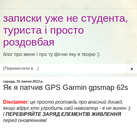
записки уже не студента,
туриста і просто
роздовбая
блог про мене і про ту фігню яку я творю :)
▼
середа, 31 липня 2013 р.
Як я патчив GPS Garmin gpsmap 62s
Disclaimer
:
це просто розповідь про власний досвід,
якщо вдруг хто угробить свій навігатор - я не винен :)
І
ПЕРЕВІРЯЙТЕ ЗАРЯД ЕЛЕМЕНТІВ ЖИВЛЕННЯ
перед оновленням!