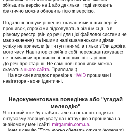
збільшить версію на 1 або декілька і тоді виходить
фактично можна обновить тією ж версією.
Подальші пошуки рішення з качаннями інших версій
прошивок, спробами підсовувать в різні місця і з в
різному реєстрі (він до речі для цієї файлової системи не
має значення) та іншими напівшаманськими діями
успіху не принесли (в т.ч гуглінням), а тільки з"їли дофіга
мого часу. Навігатор спокійно собі перезавантажувався
не помічаючи прошивок ні новіших, ні старіших.
До речі про старіші. Не самі нові прошивки можна
скачать з
цього сайта
. Приплили :(
На всякий випадок перевірив
HWID
прошивки і
навігатора - вони ідентичні.
Недокументована поведінка або "угадай
мелеодію"
Я готовий вже був забить, але на останніх подихах
ентузіазму звернув увагу на інструкцію з прошивка на
знайомому мені сайті
mirgarmin.com.ua
.
Ідем в секцію
"Если нужно сделать откат (возврат)