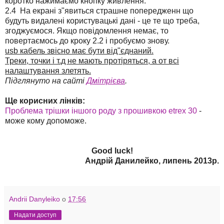
коротко нажимаємо кнопку живлення.
2.4 На екрані з"явиться страшне попередженн що
будуть видалені користувацькі дані - це те що треба,
згоджуємося. Якщо повідомлення немає, то
повертаємось до кроку 2.2 і пробуємо знову.
usb кабель звісно має бути від"єднаний.
Треки, точки і т.д не мають протіряться, а от всі
налаштування злетять.
Підглянуто на сайті
Дмітрієва
.
Ще корисних лінків:
Проблема трішки іншого роду з прошивкою etrex 30
-
може кому допоможе.
Good luck!
Андрій Данилейко, липень 2013р.
Andrii Danyleiko
о
17:56
Надати доступ