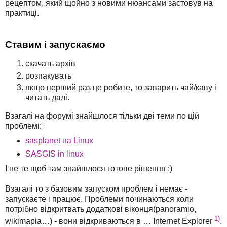
рецептом, який щойно з новими нюансами застовув на
практиці.
Ставим і запускаємо
скачать архів
розпакувать
якщо перший раз це робите, то заварить чай/каву і
читать далі.
Взагалі на форумі знайшлося тільки дві теми по цій
проблемі:
sasplanet на Linux
SASGIS in linux
І не те щоб там знайшлося готове рішення :)
Взагалі то з базовим запуском проблем і немає -
запускаєте і працює. Проблеми починаються коли
потрібно відкритвать додаткові віконця(panoramio,
1)
wikimapia…) - вони відкриваються в … Internet Explorer
.