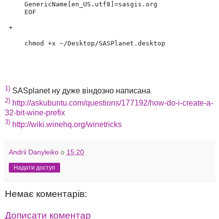
GenericName[en_US.utf8]=sasgis.org

EOF
 +
chmod +x ~/Desktop/SASPlanet.desktop
1)
SASplanet ну дуже віндозно написана
2)
http://askubuntu.com/questions/177192/how-do-i-create-a-
32-bit-wine-prefix
3)
http://wiki.winehq.org/winetricks
Andrii Danyleiko
о
15:20
Надати доступ
Немає коментарів:
Дописати коментар