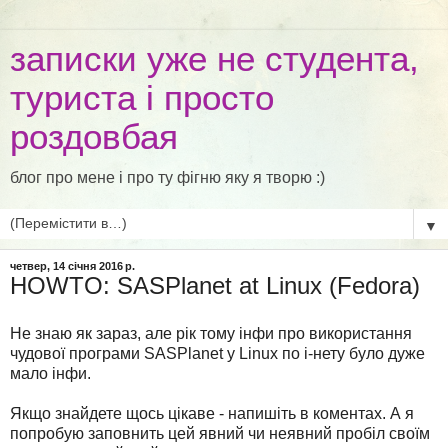
записки уже не студента,
туриста і просто
роздовбая
блог про мене і про ту фігню яку я творю :)
▼
четвер, 14 січня 2016 р.
HOWTO: SASPlanet at Linux (Fedora)
Не знаю як зараз, але рік тому інфи про використання
чудової програми SASPlanet у Linux по і-нету було дуже
мало інфи.
Якщо знайдете щось цікаве - напишіть в коментах. А я
попробую заповнить цей явний чи неявний пробіл своїм