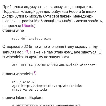
Прийшлося додумуваться самому як це поправить.
Подальші команди для дистрибутива Fedora (в інших
дистрибутивах можуть бути свої пакетні менеджери і
нюанси, в графічній оболочці теж мабуть можна зробить,
наприклад
Ubuntu
)
ставим wine
sudo dnf install wine
Створюємо 32 бітне wine оточення (типу окрему вінду
2)
запиляємо :)
. Я вже не пам'ятаю чому, але здається
IE
із winetricks по другому не запускався.
WINEPREFIX=~/.wine32 WINEARCH=win32 wineboot
3)
ставим winetricks
cd ~/.wine32

wget http://winetricks.org/winetricks

chmod +x winetricks
ставим Internet Explorer