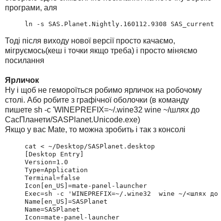
програми, аля
ln -s SAS.Planet.Nightly.160112.9308 SAS_current
Тоді після виходу нової версії просто качаємо,
мігруємось(кеш і точки якщо треба) і просто міняємо
посилання
Ярличок
Ну і щоб не гемороїться робимо ярличок на робочому
столі. Або робите з графічної оболочки (в команду
пишете sh -c 'WINEPREFIX=~/.wine32 wine ~/шлях до
СасПланети/SASPlanet.Unicode.exe)
Якщо у вас Mate, то можна зробить і так з консолі
cat <
 ~/Desktop/SASPlanet.desktop

[Desktop Entry]

Version=1.0

Type=Application

Terminal=false

Icon[en_US]=mate-panel-launcher

Exec=sh -c 'WINEPREFIX=~/.wine32  wine ~/<шлях до 
Name[en_US]=SASPlanet

Name=SASPlanet

Icon=mate-panel-launcher
