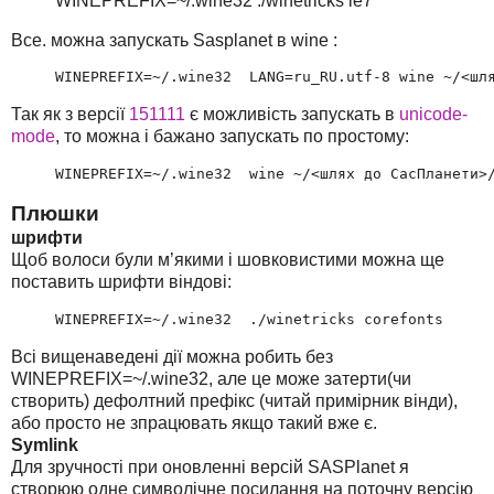
WINEPREFIX=~/.wine32 ./winetricks ie7
Все. можна запускать Sasplanet в wine :
WINEPREFIX=~/.wine32  LANG=ru_RU.utf-8 wine ~/<шл
Так як з версії
151111
є можливість запускать в
unicode-
mode
, то можна і бажано запускать по простому:
WINEPREFIX=~/.wine32  wine ~/<шлях до СасПланети>
Плюшки
шрифти
Щоб волоси були м’якими і шовковистими можна ще
поставить шрифти віндові:
WINEPREFIX=~/.wine32  ./winetricks corefonts
Всі вищенаведені дії можна робить без
WINEPREFIX=~/.wine32, але це може затерти(чи
створить) дефолтний префікс (читай примірник вінди),
або просто не зпрацювать якщо такий вже є.
Symlink
Для зручності при оновленні версій SASPlanet я
створюю одне символічне посилання на поточну версію