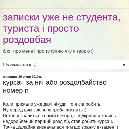
записки уже не студента,
туриста і просто
роздовбая
блог про мене і про ту фігню яку я творю :)
▼
пʼятниця, 29 січня 2010 р.
курсач за ніч або роздолбайство
номер n
Коли прижало уже далі нікуди, то я сів робить.
Ну перед цим звісно ж треба поспать :)
Встав я значить о сьомій вечора, і відкривши колись
недороблений перший розділ:), став робить курсач.
Точка дідлайна визначалася тим що зранку екзамен :)