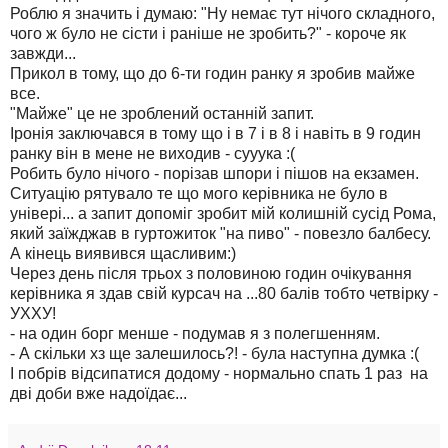
Роблю я значить і думаю: "Ну немає тут нічого складного,
чого ж було не сісти і раніше не зробить?" - короче як
завжди...
Прикол в тому, що до 6-ти годин ранку я зробив майже
все.
"Майже" це не зроблений останній запит.
Іронія заключався в тому що і в 7 і в 8 і навіть в 9 годин
ранку він в мене не виходив - сууука :(
Робить було нічого - порізав шпори і пішов на екзамен.
Ситуацію рятувало те що мого керівника не було в
універі... а запит допоміг зробит мій колишній сусід Рома,
який заїжджав в гуртожиток "на пиво" - повезло балбесу.
А кінець виявився щасливим:)
Через день після трьох з половиною годин очікування
керівника я здав свій курсач на ...80 балів тобто четвірку -
УХХУ!
- на один борг менше - подумав я з полегшенням.
- А скільки хз ще залешилось?! - була наступна думка :(
І побрів відсипатися додому - нормально спать 1 раз на
дві доби вже надоїдає...