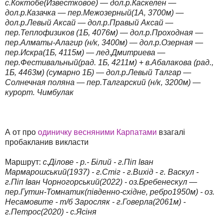
с.Коктобе(Известковое) — дол.р.Каскелен —
дол.р.Казачка — пер.Межозерный(1A, 3700м) —
дол.р.Левый Аксай — дол.р.Правый Аксай —
пер.Теплофизиков (1Б, 4076м) — дол.р.Проходная —
пер.Алматы-Алагир (н/к, 3400м) — дол.р.Озерная —
пер.Искра(1Б, 4115м) — лед.Дмитриева —
пер.Фестивальный(рад. 1Б, 4211м) + в.Абалакова (рад.,
1Б, 4463м) (сумарно 1Б) — дол.р.Левый Талгар —
Солнечная поляна — пер.Талгарский (н/к, 3200м) —
курорт. Чимбулак
А от про
одиничку весняними Карпатами
взагалі
пробакланив викласти
Маршрут:
с.Ділове - р.- Білий - г.Піп Іван
Мармарошський(1937) - г.Стіг - г.Вихід - г. Васкул -
г.Піп Іван Чорногорський(2022) - оз.Бребенескул —
пер.Гутин-Томнатик(південно-східне, ребро1950м) - оз.
Несамовите - т/б Заросляк - г.Говерла(2061м) -
г.Петрос(2020) - с.Ясіня