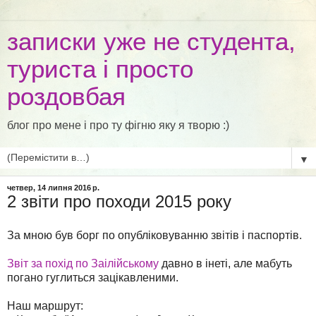
записки уже не студента,
туриста і просто
роздовбая
блог про мене і про ту фігню яку я творю :)
▼
четвер, 14 липня 2016 р.
2 звіти про походи 2015 року
За мною був борг по опубліковуванню звітів і паспортів.
Звіт за похід по Заілійському
давно в інеті, але мабуть
погано гуглиться зацікавленими.
Наш маршрут: