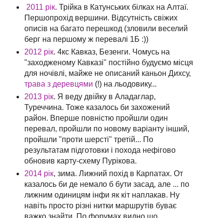
2011 рік
. Трійка в Катунських білках на Алтаї.
Першопрохід вершини. Відсутність свіжих
описів на багато перешкод (зловили веселий
берг на першому ж перевалі 1Б :))
2012 рік
. 4кс Кавказ, Безенги. Чомусь на
"заходженому Кавказі" постійно будуємо місця
для ночівлі, майже не описаний каньон Дихсу,
трава з деревцями
(!) на льодовику...
2013 рік
. Я веду двійку в Аладаглар,
Туреччина. Тоже казалось би захожений
район. Вперше повністю пройшли один
перевал, пройшли по новому варіанту інший,
пройшли "проти шерсті" третій... По
результатам підготовки і похода нефігово
обновив карту-схему Пурікова.
2014 рік
, зима. Лижний похід в Карпатах. От
казалось би де немало б бути засад, але ... по
лижним одиницям інфи як кіт наплакав. Ну
навіть просто різні нитки маршрутів буває
важко знайти. По форумах видно що