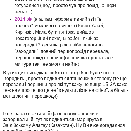
готувалися (іноді просто чув про похід), а інфи
немає :(
2014 рік
(ага, там інформативний звіт "в
процесі" можливо навічно :() Кичик-Алай,
Киргизія. Мала бути пятірка, вийшов
некатегорійний похід. В районі який за
попередні 2 десятка років ніби непогано
"заходили": повний першопрохід перевала,
першопрохід вершини(вершинка проста, але
ми тура так і не змогли найти).
В усих цих випадках шибко не потрібно було чогось
"городить", просто подивиться трішечки в сторону (те що
перевали і вершини про які тут кажу не вище 1Б-2А каже
теж нам про те що це не "з нудьги лізти на стіни", а більш-
менш логічні перешкоди)
І от я зараз в активній фазі планування(чи в
завершальній, тут як подивиться) маршрута в
Заілійському Алатау (Казахстан). Ну Ви вже догадалися