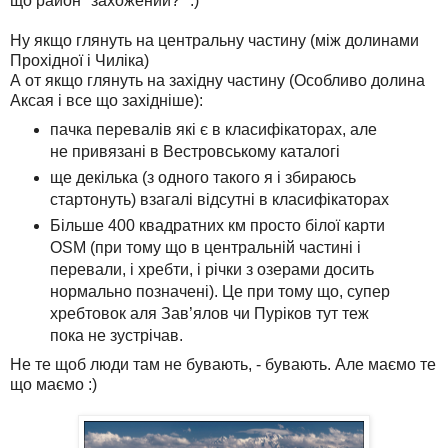
що район "захожений?" :)
Ну якщо глянуть на центральну частину (між долинами
Прохідної і Чиліка)
А от якщо глянуть на західну частину (Особливо долина
Аксая і все що західніше):
пачка перевалів які є в класифікаторах, але
не привязані в Вестровському каталогі
ще декілька (з одного такого я і збираюсь
стартонуть) взагалі відсутні в класифікаторах
Більше 400 квадратних км просто білої карти
OSM (при тому що в центральній частині і
перевали, і хребти, і річки з озерами досить
нормально позначені). Це при тому що, супер
хребтовок аля Зав’ялов чи Пуріков тут теж
пока не зустрічав.
Не те щоб люди там не бувають, - бувають. Але маємо те
що маємо :)