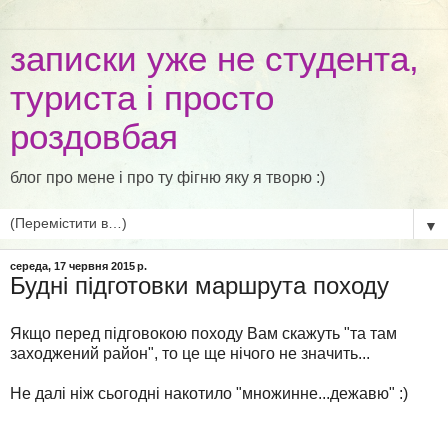
записки уже не студента,
туриста і просто
роздовбая
блог про мене і про ту фігню яку я творю :)
▼
середа, 17 червня 2015 р.
Будні підготовки маршрута походу
Якщо перед підговокою походу Вам скажуть "та там
заходжений район", то це ще нічого не значить...
Не далі ніж сьогодні накотило "множинне...дежавю" :)