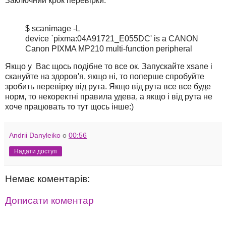
Заключний крок перевірки:
$ scanimage -L
device `pixma:04A91721_E055DC' is a CANON
Canon PIXMA MP210 multi-function peripheral
Якщо у Вас щось подібне то все ок. Запускайте xsane і
скануйте на здоров'я, якщо ні, то поперше спробуйте
зробить перевірку від рута. Якщо від рута все все буде
норм, то некоректні правила удева, а якщо і від рута не
хоче працювать то тут щось інше:)
Andrii Danyleiko
о
00:56
Надати доступ
Немає коментарів:
Дописати коментар