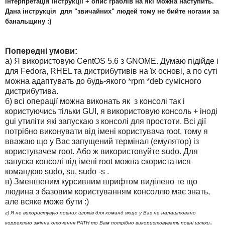
інтерпретація інструкції + опис граблів на які можна наступить.
Дана інструкція для "звичайних" людей тому не бийте ногами за
банальщину :)
Попередні умови:
а) Я використовую CentOS 5.6 з GNOME. Думаю підійде і
для Fedora, RHEL та дистрибутивів на їх основі, а по суті
можна адаптувать до будь-якого *rpm *deb сумісного
дистрибутива.
б) всі операції можна виконать як з консолі так і
користуючись тільки GUI, я використовую консоль + іноді
gui утиліти які запускаю з консолі для простоти. Всі дії
потрібно виконувати від імені користувача root, тому я
вважаю що у Вас запущений термінал (емулятор) із
користувачем root. Або ж використовуйте sudo. Для
запуска консолі від імені root можна скористатися
командою sudo, su, sudo -s .
в) Зменшеним курсивним шрифтом виділено те що
людина з базовим користуванням консоллю має знать,
але всяке може бути :)
г) Я не використувую повних шляхів для команд якщо у Вас не налаштовано
.
корректно змінна оточення PATH то Вам потрібно використовувать повні шляхи