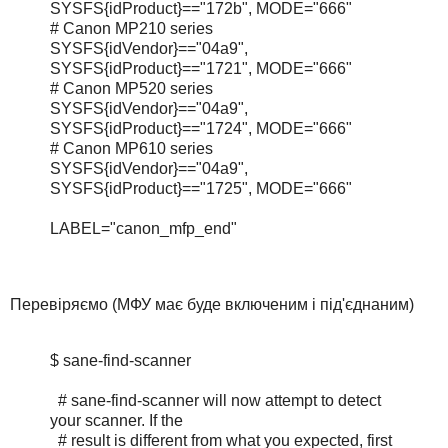
SYSFS{idProduct}=="172b", MODE="666"
# Canon MP210 series
SYSFS{idVendor}=="04a9",
SYSFS{idProduct}=="1721", MODE="666"
# Canon MP520 series
SYSFS{idVendor}=="04a9",
SYSFS{idProduct}=="1724", MODE="666"
# Canon MP610 series
SYSFS{idVendor}=="04a9",
SYSFS{idProduct}=="1725", MODE="666"
LABEL="canon_mfp_end"
Перевіряємо (МФУ має буде включеним і під'єднаним)
$ sane-find-scanner
# sane-find-scanner will now attempt to detect
your scanner. If the
# result is different from what you expected, first