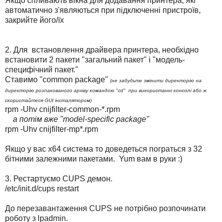
Якщо спливають вікна для додавання принтера, які
автоматично з'являються при підключенні пристроїв,
закрийте його/їх
2. Для встановлення драйвера принтера, необхідно
встановити 2 пакети "загальний пакет" і "модель-
специфічний пакет."
Ставимо "common package"
(не забудьте змінити директорію на
директорію розпакованого архіву командою "cd" при використанні консолі або ж
скористайтеся GUI інсталятором)
rpm -Uhv cnijfilter-common-*.rpm
а потім вже "model-specific package"
rpm -Uhv cnijfilter-mp*.rpm
Якщо у вас х64 система то доведеться пограться з 32
бітними залежними пакетами. Yum вам в руки :)
3. Рестартуємо CUPS демон.
/etc/init.d/cups restart
До перезавантаження CUPS не потрібно розпочинати
роботу з lpadmin.