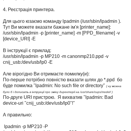
4. Реєстрація принтера.
Для цього юзаємо команду lpadmin (/usr/sbin/lpadmin ).
Тут Ви можете вказати бажане ім'я [printer_name]:
/usr/sbin/lpadmin -p [printer_name] -m [PPD_filename] -v
[device_URI] -E
В інструкції є приклад:
/usr/sbin/lpadmin -p MP210 -m canonmp210.ppd -v
cnij_usb:/dev/usb/lp0 -E
Але вірогідно Ви отримаєте помилку(и):
По-перше потрібно повністю вказати шлях до *.ppd бо
буде помилка "lpadmin: No such file or directory"
( ну можна
було б і дописать в інтрукції про зміну директорії на /usr/share/cups/model/ )
По-друге URI пристрою. Я вихватив "lpadmin: Bad
device-uri "cnij_usb:/dev/usb/lp0"!"
А правильно:
lpadmin -p MP210 -P