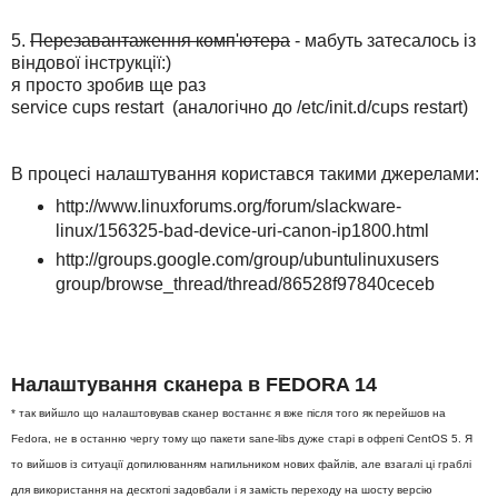
5.
Перезавантаження комп'ютера
- мабуть затесалось із
віндової інструкції:)
я просто зробив ще раз
service cups restart (аналогічно до /etc/init.d/cups restart)
В процесі налаштування користався такими джерелами:
http://www.linuxforums.org/forum/slackware-
linux/156325-bad-device-uri-canon-ip1800.html
http://groups.google.com/group/ubuntulinuxusers
group/browse_thread/thread/86528f97840ceceb
Налаштування сканера в FEDORA 14
* так вийшло що налаштовував сканер востаннє я вже після того як перейшов на
Fedora, не в останню чергу тому що пакети sane-libs дуже стар
і в офрепі CentOS 5. Я
то вийшов із ситуації допилюванням напильником нових файлів, але взагалі ці граблі
для використання на десктопі задовбали і я замість переходу на шосту версію