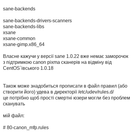
sane-backends
sane-backends-drivers-scanners
sane-backends-libs
xsane
xsane-common
xsane-gimp.x86_64
Власне кажучи у версії sane 1.0.22 вже немає заморочок
з підтримкою canon pixma сканерів на відміну від
CentOS`івського 1.0.18
Також може знадобиться прописати в файл правил (або
створити його) удева в директорії /etc/udev/rules.d/
це потрібно щоб прості смертні юзери могли без проблем
сканувать
мій файл:
# 80-canon_mfp.rules