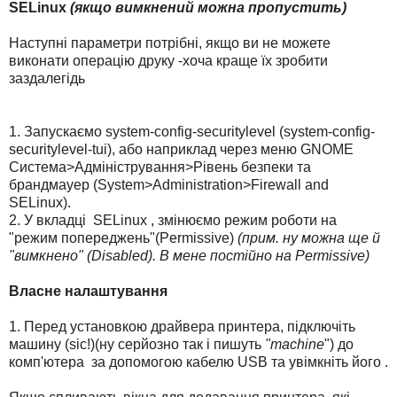
SELinux
(якщо вимкнений можна пропустить)
Наступні параметри потрібні, якщо ви не можете
виконати операцію друку -хоча краще їх зробити
заздалегідь
1. Запускаємо system-config-securitylevel (system-config-
securitylevel-tui), або наприклад через меню GNOME
Система>Адміністрування>Рівень безпеки та
брандмауер (System>Administration>Firewall and
SELinux).
2. У вкладці SELinux , змінюємо режим роботи на
"режим попереджень"(Permissive)
(прим. ну можна ще й
"вимкнено" (Disabled). В мене постійно на Permissive)
Власне налаштування
1. Перед установкою драйвера принтера, підключіть
машину (sic!)(ну серйозно так і пишуть
"machine
") до
комп'ютера за допомогою кабелю USB та увімкніть його .