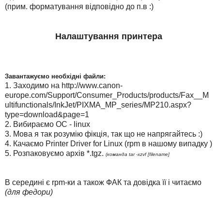
(прим. форматування відповідно до п.в :)
Налаштування принтера
Завантажуємо необхідні файли:
1. Заходимо на http://www.canon-
europe.com/Support/Consumer_Products/products/Fax__M
ultifunctionals/InkJet/PIXMA_MP_series/MP210.aspx?
type=download&page=1
2. Вибираємо ОС - linux
3. Мова я так розумію фікція, так що не напрягайтесь :)
4. Качаємо Printer Driver for Linux (rpm в нашому випадку )
5. Розпаковуємо архів *.tgz.
(команда tar -xzvf [filename]
В середині є rpm-ки а також ФАК та довідка її і читаємо
(для федори)