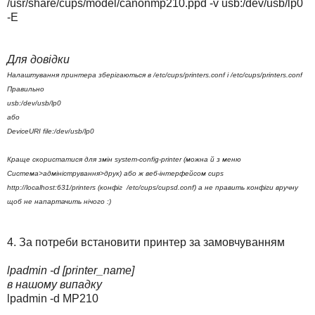
/usr/share/cups/model/canonmp210.ppd -v usb:/dev/usb/lp0
-E
Для довідки
Налаштування принтера зберігаються в /etc/cups/printers.conf і /etc/cups/printers.conf
Правильно
usb:/dev/usb/lp0
або
DeviceURI file:/dev/usb/lp0
Краще скористатися для змін system-config-printer (можна й з меню
Система>адміністрування>друк) або ж веб-інтерфейсом cups
http://localhost:631/printers (конфіг /etc/cups/cupsd.conf) а не править конфіги вручну
щоб не напартачить нічого :)
4. За потреби встановити принтер за замовчуванням
lpadmin -d [printer_name]
в нашому випадку
lpadmin -d MP210