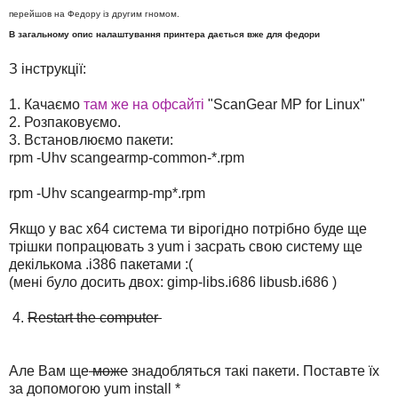
перейшов на Федору із другим гномом.
В загальному опис налаштування принтера дається вже для федори
З інструкції:
1. Качаємо
там же на офсайті
"ScanGear MP for Linux"
2. Розпаковуємо.
3. Встановлюємо пакети:
rpm -Uhv scangearmp-common-*.rpm
rpm -Uhv scangearmp-mp*.rpm
Якщо у вас х64 система ти вірогідно потрібно буде ще
трішки попрацювать з yum і засрать свою систему ще
декількома .i386 пакетами :(
(мені було досить двох: gimp-libs.i686 libusb.i686 )
4.
Restart the computer
Але Вам ще
може
знадобляться такі пакети. Поставте їх
за допомогою yum install *