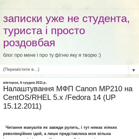
записки уже не студента,
туриста і просто
роздовбая
блог про мене і про ту фігню яку я творю :)
▼
вівторок, 6 грудня 2011 р.
Налаштування МФП Canon MP210 на
CentOS/RHEL 5.x /Fedora 14 (UP
15.12.2011)
Читання мануалів як завжди рулить, і тут немає ніяких
революційних ідей, а лише представлена моя вільна