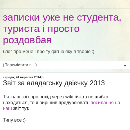
записки уже не студента,
туриста і просто
роздовбая
блог про мене і про ту фігню яку я творю :)
▼
середа, 24 вересня 2014 р.
Звіт за аладагську двієчку 2013
Т.я. наш звіт про похід через wiki.risk.ru не шибко
находиться, то я вирішив продублювать
посилання на
наш
звіт тут.
Типу все :)