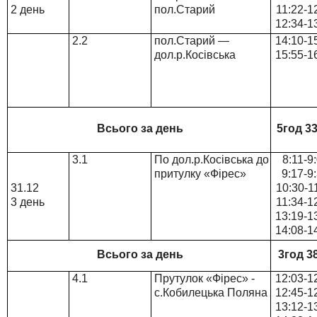
2 день
пол.Старий
11:22-1
12:34-1
2.2
пол.Старий —
14:10-1
дол.р.Косівська
15:55-1
Всього за день
5год 3
3.1
По дол.р.Косівська до
8:11-9
притулку «Фірес»
9:17-9
31.12
10:30-1
3 день
11:34-1
13:19-1
14:08-1
Всього за день
3год 3
4.1
Прутулок «Фірес» -
12:03-1
с.Кобилецька Поляна
12:45-1
13:12-1