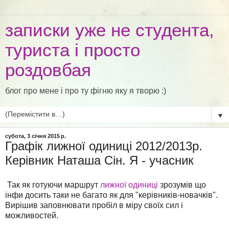
записки уже не студента,
туриста і просто
роздовбая
блог про мене і про ту фігню яку я творю :)
▼
субота, 3 січня 2015 р.
Графік лижної одиниці 2012/2013р.
Керівник Наташа Сін. Я - учасник
Так як готуючи маршрут
лижної одиниці
зрозумів що
інфи досить таки не багато як для "керівників-новачків".
Вирішив заповнювати пробіл в міру своїх сил і
можливостей.