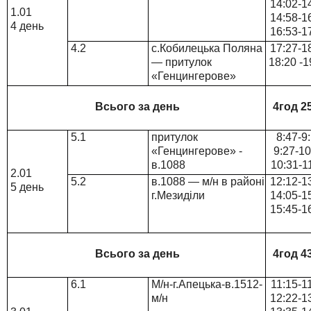
14:02-1
1.01
14:58-1
4 день
16:53-1
4.2
с.Кобилецька Поляна
17:27-1
— притулок
18:20 -1
«Генцингерове»
Всього за день
4год 2
5.1
притулок
8:47-9
«Генцингерове» -
9:27-10
в.1088
10:31-1
2.01
5.2
в.1088 — м/н в районі
12:12-1
5 день
г.Мезиділи
14:05-1
15:45-1
Всього за день
4год 4
6.1
М/н-г.Апецька-в.1512-
11:15-1
м/н
12:22-1