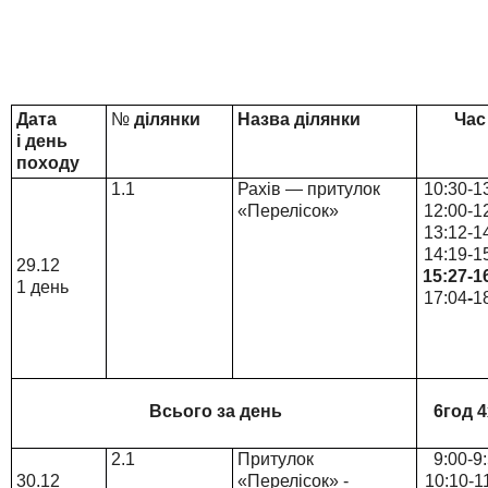
Дата
№
ділянки
Назва ділянки
Час
і день
походу
1.1
Рахів — притулок
10
:30-1
«Перелісок»
12
:00-
1
13
:12-
1
1
4
:19-1
29.12
15
:27-
1
1 день
1
7
:04
-
1
Всього за день
6год 
2.1
Притулок
9:00-9
30.12
«Перелісок» -
10:10-1