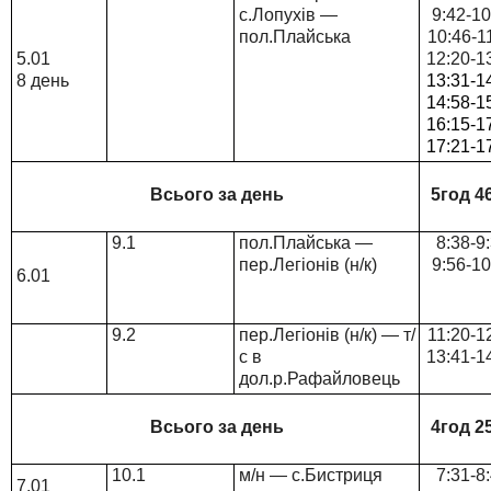
с.Лопухів —
9:42-10
пол.Плайська
10:46-1
5.01
12:20-1
8 день
13:31-1
14:58-1
16:15-1
17:21-1
Всього за день
5год 4
9.1
пол.Плайська —
8:38-9
пер.Легіонів (н/к)
9:56-10
6.01
9.2
пер.Легіонів (н/к) — т/
11:20-1
с в
13:41-1
дол.р.Рафайловець
Всього за день
4год 2
10.1
м/н — с.Бистриця
7:31-8
7.01