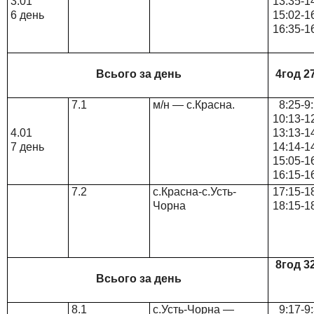
3.01
13:35-1
6 день
15:02-1
16:35-1
Всього за день
4год 2
7.1
м/н — с.Красна.
8:25-9
10:13-1
4.01
13:13-1
7 день
14:14-1
15:05-1
16:15-1
7.2
с.Красна-с.Усть-
17:15-1
Чорна
18:15-1
8год 3
Всього за день
8.1
с.Усть-Чорна —
9:17-9